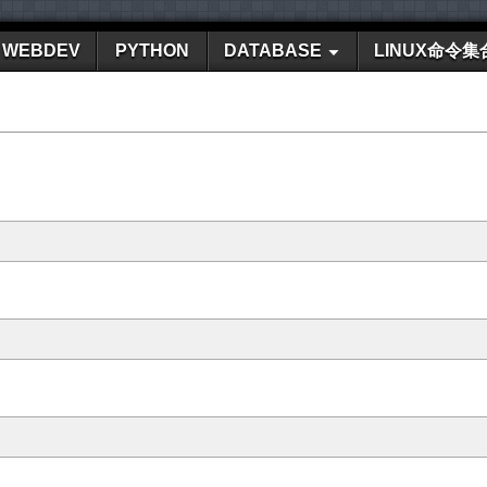
WEBDEV
PYTHON
DATABASE
LINUX命令集