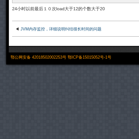
24小时以前最后１０次load大于12的个数大于20
◀
JVM内存监控，详细说明纠结很长时间的问题
鄂公网安备 42018502002253号
鄂ICP备15015052号-1号