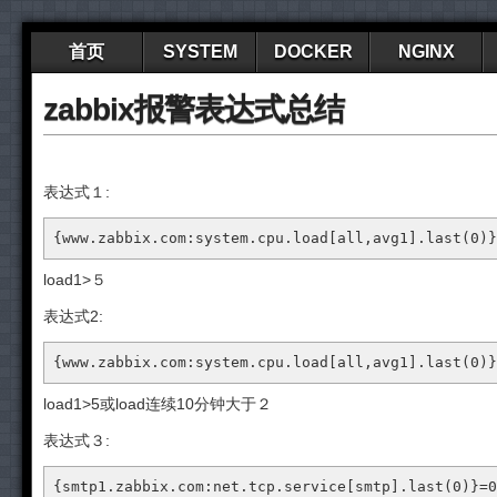
首页
SYSTEM
DOCKER
NGINX
zabbix报警表达式总结
表达式１:
{www.zabbix.com:system.cpu.load[all,avg1].last(0)}
load1>５
表达式2:
{www.zabbix.com:system.cpu.load[all,avg1].last(0)}
load1>5或load连续10分钟大于２
表达式３:
{smtp1.zabbix.com:net.tcp.service[smtp].last(0)}=0