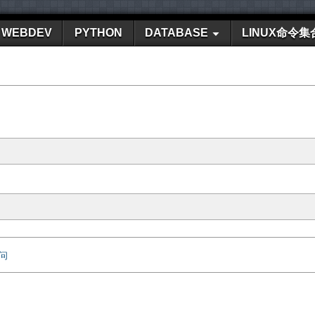
WEBDEV
PYTHON
DATABASE
LINUX命令集
访问